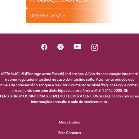
INFORMAÇÕES AO PACIENTE
DIZERES LEGAIS
METAMUCIL® (Plantago ovata Forssk). Indicações: Alívio da constipação intestinal
e como regulador intestinal no caso de intestino solto. Auxilia na redução dos
níveis de colesterol no sangue e a evitar o aumento no nível da glicose após comer,
em conjunto com uma dieta hipocolesterolêmica. M.S. 1.2142.0008. SE
PERSISTIREM OS SINTOMAS, O MÉDICO DEVERÁ SER CONSULTADO. Para maiores
informações consulte a bula do medicamento.
Meus Dados
Fale Conosco